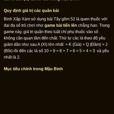
Quy định giá trị các quân bài
Binh Xập Xám sử dụng bài Tây gồm 52 lá quen thuộc với
đại đa số trò chơi như
game bài tiến lên
chẳng hạn. Trong
game này, giá trị quân theo luật chỉ phụ thuộc vào số
không cần quan tâm đến chất. Thứ tự các lá theo độ yêu
giảm dần như sau A (Xì) lớn nhất > K (Già) > Q (Đầm) > J
(Bồi) rồi đến các lá số 10 > 9 > 8 > 7 > 6 > 5 > 4 > 3 và yếu
nhất là 2.
Mục tiêu chính trong Mậu Binh