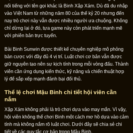
nổi tiếng với tên gọi khác là Binh Xập Xám. Dù đã du nhập
vào Việt Nam từ những năm 80 của thế kỷ 20 nhưng đến
nay trò chơi này vẫn được nhiều người ưa chuộng. Không
chỉ dừng lại ở đó, tựa game này còn phát triển mạnh mẽ
với phiên bản trực tuyến.
Bài Binh Sunwin được thiết kế chuyên nghiệp mô phỏng
bàn cược với đầy đủ 4 vị trí. Luật chơi cơ bản vẫn được
giữ nguyên tạo nên sự kịch tính trong mỗi vòng đấu. Thành
viên cần ứng dụng kiến thức, kỹ năng và chiến thuật hợp
lý để sắp xếp mạnh đánh bại đối thủ.
Thể lệ chơi Mậu Binh chi tiết hội viên cần
nắm
Xập Xám không phải là trò chơi dựa vào may mắn. Vì vậy,
hội viên không thể chơi Binh một cách mơ hồ dựa vào cảm
tính mà không nắm rõ luật chơi. Dưới đây sẽ chia sẻ chi
tiết về các quy tắc cơ bản trong
Mậu Binh
.