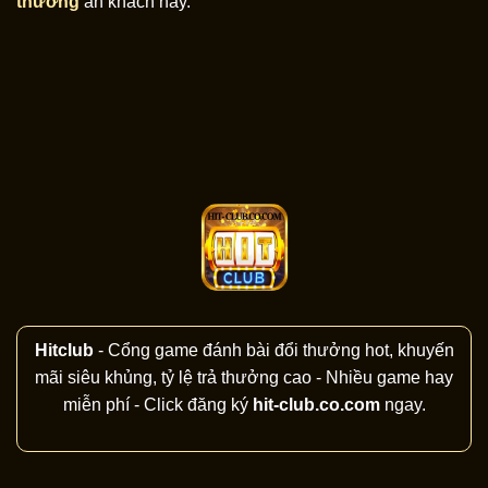
thưởng
ăn khách này.
Hitclub
- Cổng game đánh bài đổi thưởng hot, khuyến
mãi siêu khủng, tỷ lệ trả thưởng cao - Nhiều game hay
miễn phí - Click đăng ký
hit-club.co.com
ngay.