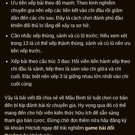
Ưu tiên xếp bài theo độ mạnh: Theo kinh nghiệm
chuyên gia nên xếp các liên kết vào chi đầu rồi giảm
dần đến các chi sau. Đây là cách chơi đánh phủ đầu
khiến đối thủ lo lắng dễ xảy ra sơ hở.
Cân nhắc xếp thùng, sảnh và cù lũ trước: Nếu xem xét
trong 13 lá có thể xếp thành thùng, sảnh và cù lũ nên ưu
tiên xếp trước.
Xếp bài theo cấu trúc 3 đao: Hội viên tiến hành xếp theo
chi đầu là sảnh, tiếp theo là sám vào chi giữa và chi
cuối. Đặc biệt nên xếp 3 lá giống nhau lớn nhất vào chi
cuối cùng
Vậy là bài viết đã chia sẻ về
Mậu Binh
từ luật chơi cơ bản
đến bí kíp đánh bài từ chuyên gia. Hy vọng qua đó có thể
mang đến cho hội viên kiến thức hữu ích để sẵn sàng
tham gia bàn cược. Đừng chờ đợi thêm nữa hãy đăng ký
tài khoản Hitclub ngay để trải nghiệm
game bài đổi