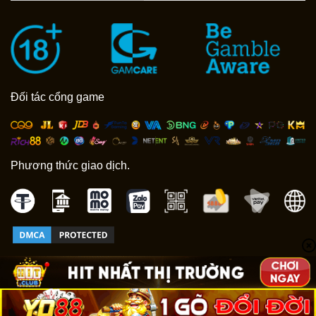
Đối tác cổng game
Phương thức giao dịch.
Copyright 2026 ©
Hitclub - Game Viễn Tây Đẳng Cấp Official