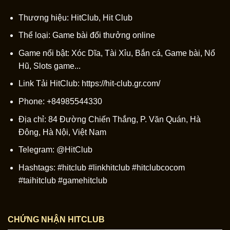
Thương hiệu: HitClub, Hit Club
Thể loại: Game bài đổi thưởng online
Game nổi bật: Xóc Dĩa, Tài Xỉu, Bắn cá, Game bài, Nổ
Hũ, Slots game...
Link Tải HitClub: https://hit-club.gr.com/
Phone: +84985544330
Địa chỉ: 84 Đường Chiến Thắng, P. Văn Quán, Hà
Đông, Hà Nội, Việt Nam
Telegram: @HitClub
Hashtags: #hitclub #linkhitclub #hitclubcocom
#taihitclub #gamehitclub
CHỨNG NHẬN HITCLUB