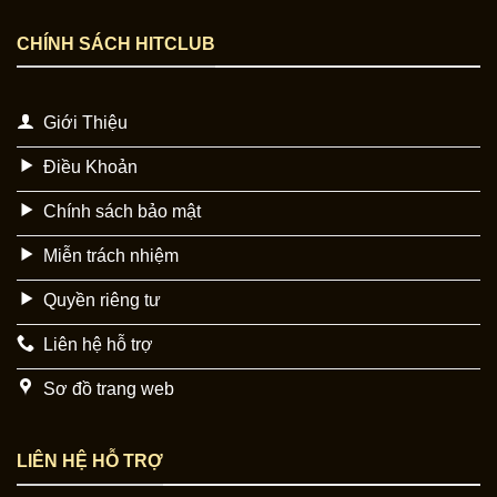
CHÍNH SÁCH HITCLUB
Giới Thiệu
Điều Khoản
Chính sách bảo mật
Miễn trách nhiệm
Quyền riêng tư
Liên hệ hỗ trợ
Sơ đồ trang web
LIÊN HỆ HỖ TRỢ