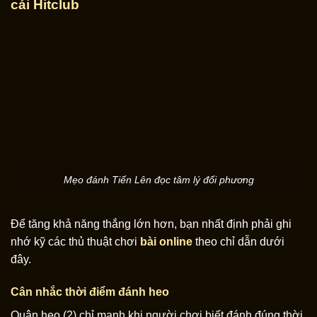
cái Hitclub
Mẹo đánh Tiến Lên đọc tâm lý đối phương
Để tăng khả năng thắng lớn hơn, bạn nhất định phải ghi
nhớ kỹ các thủ thuật chơi
bài online
theo chỉ dẫn dưới
đây.
Cân nhắc thời điểm đánh heo
Quân heo (2) chỉ mạnh khi người chơi biết đánh đúng thời