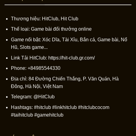
Thương hiệu: HitClub, Hit Club
Thể loại: Game bài đổi thưởng online
Game nổi bật: Xóc Dĩa, Tài Xỉu, Bắn cá, Game bài, Nổ
Hũ, Slots game...
Link Tải HitClub: https://hit-club.gr.com/
Phone: +84985544330
Địa chỉ: 84 Đường Chiến Thắng, P. Văn Quán, Hà
Đông, Hà Nội, Việt Nam
Telegram: @HitClub
Hashtags: #hitclub #linkhitclub #hitclubcocom
#taihitclub #gamehitclub