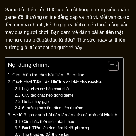
Game bài Tiến Lên
HitClub là một trong những siêu phẩm
game đổi thưởng online đẳng cấp và thú vị. Mỗi ván cược
đều diễn ra nhanh, kết hợp giữa tính chiến thuật cùng vận
may của người chơi. Bạn đam mê đánh bài ăn tiền thật
nhưng chưa biết bắt đầu từ đâu? Thử sức ngay tại thiên
đường giải trí đạt chuẩn quốc tế này!
Nội dung chính:
Giới thiệu trò chơi bài Tiến Lên online
Cách chơi Tiến Lên HitClub chi tiết cho newbie
Luật chơi cơ bản phải nhớ
Quy tắc chặt heo trong game
Bộ bài hay gặp
6 trường hợp ăn trắng tiền thưởng
Hé lộ 3 tips đánh bài tiến lên ăn đứa cả nhà cái Hitclub
Cân nhắc thời điểm đánh heo
Đánh Tiến Lên đọc tâm lý đối phương
Thủ thuật ép đối thủ xé bài