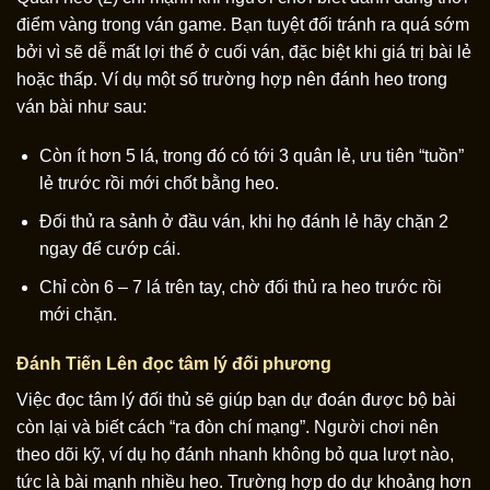
điểm vàng trong ván game. Bạn tuyệt đối tránh ra quá sớm
bởi vì sẽ dễ mất lợi thế ở cuối ván, đặc biệt khi giá trị bài lẻ
hoặc thấp. Ví dụ một số trường hợp nên đánh heo trong
ván bài như sau:
Còn ít hơn 5 lá, trong đó có tới 3 quân lẻ, ưu tiên “tuồn”
lẻ trước rồi mới chốt bằng heo.
Đối thủ ra sảnh ở đầu ván, khi họ đánh lẻ hãy chặn 2
ngay để cướp cái.
Chỉ còn 6 – 7 lá trên tay, chờ đối thủ ra heo trước rồi
mới chặn.
Đánh Tiến Lên đọc tâm lý đối phương
Việc đọc tâm lý đối thủ sẽ giúp bạn dự đoán được bộ bài
còn lại và biết cách “ra đòn chí mạng”. Người chơi nên
theo dõi kỹ, ví dụ họ đánh nhanh không bỏ qua lượt nào,
tức là bài mạnh nhiều heo. Trường hợp do dự khoảng hơn