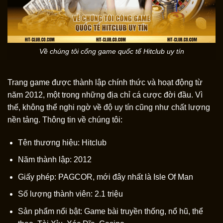
Về chúng tôi cổng game quốc tế Hitclub uy tín
Trang game được thành lập chính thức và hoạt động từ
năm 2012, một trong những địa chỉ cá cược đời đầu. Vì
thế, không thể nghi ngờ về độ uy tín cũng như chất lượng
nền tảng. Thông tin về chúng tôi:
Tên thương hiệu: Hitclub
Năm thành lập: 2012
Giấy phép: PAGCOR, mới đây nhất là Isle Of Man
Số lượng thành viên: 2.1 triệu
Sản phẩm nổi bật: Game bài truyền thống, nổ hũ, thể