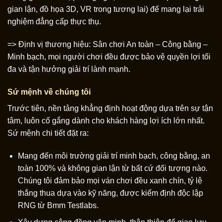
gian lận, đồ họa 3D, VR trong tương lai) để mang lại trải
nghiệm đẳng cấp thực thụ.
=> Định vị thương hiệu: Sân chơi An toàn – Công bằng –
Minh bạch, mọi người chơi đều được bảo vệ quyền lợi tối
đa và tận hưởng giải trí lành mạnh.
Sứ mệnh về chúng tôi
Trước tiên, nền tảng khẳng định hoạt động dựa trên sự tận
tâm, luôn cố gắng dành cho khách hàng lợi ích lớn nhất.
Sứ mệnh chi tiết đặt ra:
Mang đến môi trường giải trí minh bạch, công bằng, an
toàn 100% và không gian lận từ bất cứ đối tượng nào.
Chúng tôi đảm bảo mọi ván chơi đều xanh chín, tỷ lệ
thắng thua dựa vào kỹ năng, được kiểm định độc lập
RNG từ Bmm Testlabs.