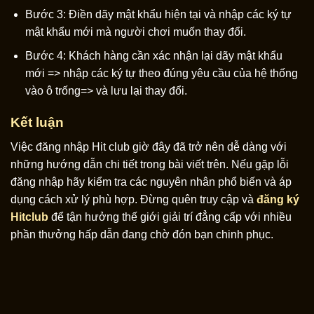
Bước 3: Điền dãy mật khẩu hiện tại và nhập các ký tự
mật khẩu mới mà người chơi muốn thay đổi.
Bước 4: Khách hàng cần xác nhận lại dãy mật khẩu
mới => nhập các ký tự theo đúng yêu cầu của hệ thống
vào ô trống=> và lưu lại thay đổi.
Kết luận
Việc
đăng nhập Hit club
giờ đây đã trở nên dễ dàng với
những hướng dẫn chi tiết trong bài viết trên. Nếu gặp lỗi
đăng nhập hãy kiểm tra các nguyên nhân phổ biến và áp
dụng cách xử lý phù hợp. Đừng quên truy cập và
đăng ký
Hitclub
để tận hưởng thế giới giải trí đẳng cấp với nhiều
phần thưởng hấp dẫn đang chờ đón bạn chinh phục.