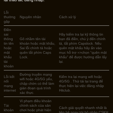
Lỗi
thường
Nguyên nhân
Cách xử lý
gặp
Điền
sai
Hãy kiểm tra lại kỹ thông tin
thông
Gõ nhầm tên tài
bạn đã điền, chú ý đến chính
tin tên
khoản hoặc mật khẩu,
tả, tắt phím Capslock. Nếu
hoặc
Sai lỗi chính tả hoặc
quên mật khẩu hãy ấn vào
mật
quên tắt phím Caps
mục hỗ trợ =>chọn “quên mật
khẩu
Lock.
khẩu” để được hướng dẫn lấy
tài
lại.
khoản
Đường truyền mạng
Lỗi kết
Kiểm tra lại mạng wifi hoặc
wifi hoặc 4G/5G yếu,
nối
4G/5G . Thử tải lại trang để
chập chờn có thể làm
mạng
thực hiện lại việc đăng nhập
gián đoạn quá trình
internet
Hitclub.
xác thực.
Vi phạm điều khoản
Tài
chính sách của sân
Cách giải quyết nhanh nhất là
khoản
chơi hoặc phát hiện
liên hệ ngay tới bộ phận CSKH