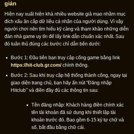
giản
Hiện nay xuất hiện khá nhiều website giả mạo nhằm mục
đích xấu ăn cắp dữ liệu cá nhân của người dùng. Vì vậy
người chơi nên tìm hiểu kỹ càng và tham khảo những diễn
đàn nhà game uy tín để lấy link dẫn chuẩn xác nhất. Sau
đó tuân thủ đúng các bước chỉ dẫn bên dưới:
Bước 1: Đầu tiên bạn truy cập cổng game bằng link
https://hit-club.gr.com/
chính thống.
Bước 2: Sau khi truy cập hệ thống thành công, ngay tại
giao diện trang chủ, bạn hãy ấn nút “
Đăng nhập
Hitclub’’
và điền đầy đủ các thông tin sau:
Tên đăng nhập: Khách hàng điền chính xác
tên tài khoản đã sử dụng khi thiết lập tài
khoản trước đó. Bao gồm 6-15 ký tự chữ và
số, bắt đầu bằng chữ cái.