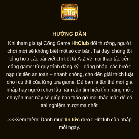
Bỏ
qua
nội
dung
HƯỚNG DẪN
Khi tham gia tại Cổng Game
HitClub
đổi thưởng, người
chơi mới sẽ không biết một số cơ bản. Tại đây, chúng tôi
tổng hợp các bài viết chi tiết từ A-Z về mọi thao tác trên
cổng game: từ quy trình đăng ký – đăng nhập, các bước
nạp rút tiền an toàn – nhanh chóng, cho đến giải thích luật
chơi cụ thể của từng tựa game. Dù bạn là tân thủ mới gia
nhập hay người chơi lâu năm cần tìm hiểu tính năng mới,
chuyên mục này sẽ giúp bạn tháo gỡ mọi thắc mắc để có
trải nghiệm mượt mà nhất.
>>>Xem thêm: Danh mục
tin tức
được Hitclub cập nhập
mỗi ngày.