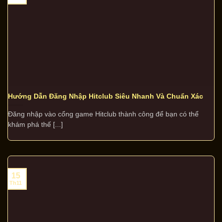
Hướng Dẫn Đăng Nhập Hitclub Siêu Nhanh Và Chuẩn Xác
Đăng nhập vào cổng game Hitclub thành công để bạn có thể
khám phá thế [...]
15
Th11