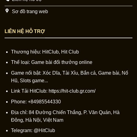
Sơ đồ trang web
LIÊN HỆ HỖ TRỢ
Thương hiệu: HitClub, Hit Club
Thể loại: Game bài đổi thưởng online
Game nổi bật: Xóc Dĩa, Tài Xỉu, Bắn cá, Game bài, Nổ
Hũ, Slots game...
Link Tải HitClub: https://hit-club.gr.com/
Phone: +84985544330
Địa chỉ: 84 Đường Chiến Thắng, P. Văn Quán, Hà
Đông, Hà Nội, Việt Nam
Telegram: @HitClub