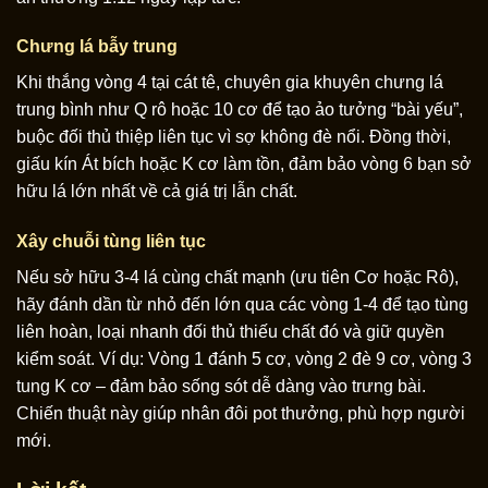
Chưng lá bẫy trung
Khi thắng vòng 4 tại cát tê, chuyên gia khuyên chưng lá
trung bình như Q rô hoặc 10 cơ để tạo ảo tưởng “bài yếu”,
buộc đối thủ thiệp liên tục vì sợ không đè nổi. Đồng thời,
giấu kín Át bích hoặc K cơ làm tồn, đảm bảo vòng 6 bạn sở
hữu lá lớn nhất về cả giá trị lẫn chất.
Xây chuỗi tùng liên tục
Nếu sở hữu 3-4 lá cùng chất mạnh (ưu tiên Cơ hoặc Rô),
hãy đánh dần từ nhỏ đến lớn qua các vòng 1-4 để tạo tùng
liên hoàn, loại nhanh đối thủ thiếu chất đó và giữ quyền
kiểm soát. Ví dụ: Vòng 1 đánh 5 cơ, vòng 2 đè 9 cơ, vòng 3
tung K cơ – đảm bảo sống sót dễ dàng vào trưng bài.
Chiến thuật này giúp nhân đôi pot thưởng, phù hợp người
mới.