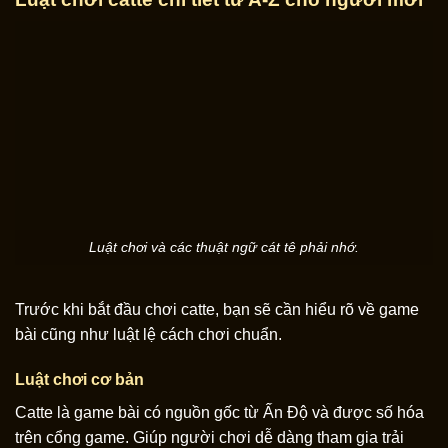
Luật chơi và các thuật ngữ cát tê phải nhớ.
Trước khi bắt đầu chơi
catte
, bạn sẽ cần hiểu rõ về game
bài cũng như luật lệ cách chơi chuẩn.
Luật chơi cơ bản
Catte là game bài có nguồn gốc từ Ấn Độ và được số hóa
trên cổng game. Giúp người chơi dễ dàng tham gia trải