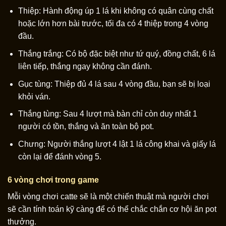
Thiệp: Hành động úp 1 lá khi không có quân cùng chất
hoặc lớn hơn bài trước, tối đa có 4 thiệp trong 4 vòng
đầu.
Thắng trắng: Có bộ đặc biệt như tứ quý, đồng chất, 6 lá
liên tiếp, thắng ngay không cần đánh.
Gục tùng: Thiệp đủ 4 lá sau 4 vòng đầu, bạn sẽ bị loại
khỏi ván.
Thắng tùng: Sau 4 lượt mà bàn chỉ còn duy nhất 1
người có tồn, thắng và ăn toàn bộ pot.
Chưng: Người thắng lượt 4 lật 1 lá công khai và giấy lá
còn lại để đánh vòng 5.
6 vòng chơi trong game
Mỗi vòng chơi
catte
sẽ là một chiến thuật mà người chơi
sẽ cần tính toán kỹ càng để có thể chắc chắn cơ hội ăn pot
thưởng.