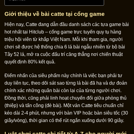
Giới thiệu về bài catte tại cổng game
Hiện nay,
Catte
đang dẫn đầu danh sách các tựa game bài
hot nhất tại Hitclub – cổng game trực tuyến quy tụ hàng
triệu hội viên từ khắp Việt Nam. Mỗi khi tham gia, người
chơi sẽ được hệ thống chia 6 lá bài ngẫu nhiên từ bộ bài
Tây 52 lá, mở ra cuộc đấu trí căng thẳng nơi chiến thuật
quyết định 80% kết quả.
Điểm nhấn của siêu phẩm này chính là việc bạn phải tư
duy liên tục, theo dõi sát sao từng lá bài đã hạ và dự đoán
chính xác những quân bài còn lại của từng người chơi.
Đồng thời, cũng phải linh hoạt chuyển đổi giữa phòng thủ
(thiệp) và tấn công (đè bài). Một ván Catte tiêu chuẩn chỉ
kéo dài 2-4 phút, nhưng với bàn VIP hoặc bàn siêu tốc (30
giây/vòng), thời gian có thể rút ngắn xuống dưới 90 giây.
Luật chơi catte chi tiết từ A-Z cho người mới