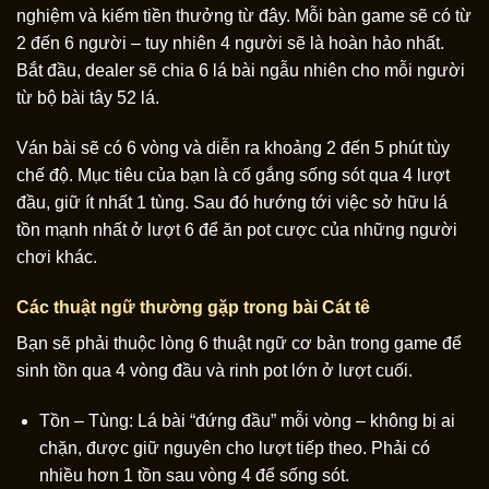
nghiệm và kiếm tiền thưởng từ đây. Mỗi bàn game sẽ có từ
2 đến 6 người – tuy nhiên 4 người sẽ là hoàn hảo nhất.
Bắt đầu, dealer sẽ chia 6 lá bài ngẫu nhiên cho mỗi người
từ bộ bài tây 52 lá.
Ván bài sẽ có 6 vòng và diễn ra khoảng 2 đến 5 phút tùy
chế độ. Mục tiêu của bạn là cố gắng sống sót qua 4 lượt
đầu, giữ ít nhất 1 tùng. Sau đó hướng tới việc sở hữu lá
tồn mạnh nhất ở lượt 6 để ăn pot cược của những người
chơi khác.
Các thuật ngữ thường gặp trong bài Cát tê
Bạn sẽ phải thuộc lòng 6 thuật ngữ cơ bản trong game để
sinh tồn qua 4 vòng đầu và rinh pot lớn ở lượt cuối.
Tồn – Tùng: Lá bài “đứng đầu” mỗi vòng – không bị ai
chặn, được giữ nguyên cho lượt tiếp theo. Phải có
nhiều hơn 1 tồn sau vòng 4 để sống sót.